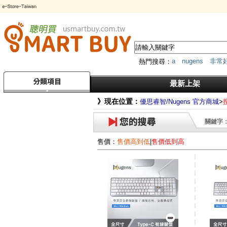
a
nugens
非常
熱門搜尋：
筆
HDMI
*
MK
傳輸器
最新上架
》現在位置：
優思睿智/Nugens 官方商城
>
關鍵字：m
售價：
售價高到低
|
售價低到高