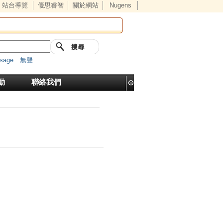
站台導覽
優思睿智
關於網站
Nugens
sage
無聲
無線HDMI影音
動
聯絡我們