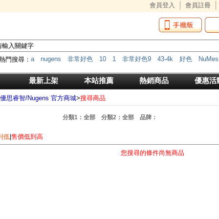
會員登入
會員註冊
a
nugens
非常好色
10
1
非常好色9
43-4k
好色
NuMes
熱門搜尋：
筆
HDMI
*
MK-612C
MK
mk-618c
b100
NW-200TR
F
傳輸器
最新上架
本站推薦
熱銷商品
優惠活
優思睿智/Nugens 官方商城
>
搜尋商品
分類1：全部 分類2：全部 品牌：
到低
|
售價低到高
您搜尋的條件尚無商品