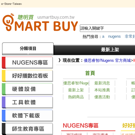
a
nugens
非常
熱門搜尋：
筆
HDMI
*
MK
傳輸器
最新上架
》現在位置：
優思睿智/Nugens 官方商城
>